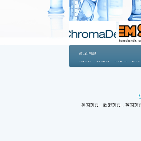
美国药典常见问题
北京将建金字塔型医疗体系 大
风头正旺，移动医疗缘何飞不起
我国日益成世界药品“加工厂”
新药磷酸左奥硝唑酯二钠获批临
全球原研药品的一次性进口代办
新GMP落下第一道帷幕 医药行
药审中心：仿制药研发中的几个
常见问题
标准品、对照品、校准品、质控
美国药典，欧盟药典，英国药