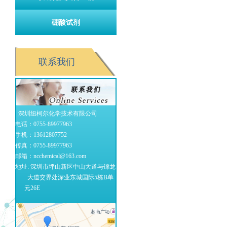
硼酸试剂
联系我们
深圳纽柯尔化学技术有限公司
电话：0755-89977963
手机：13612807752
传真：0755-89977963
邮箱：ncchemical@163.com
地址: 深圳市坪山新区中山大道与锦龙
大道交界处深业东城国际5栋B单
元26E