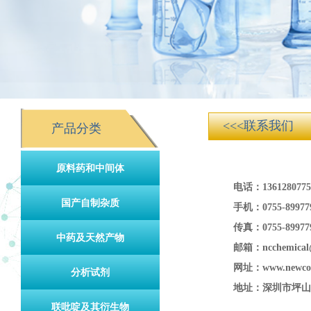
<<<联系我们
产品分类
原料药和中间体
电话：136128077
国产自制杂质
手机：0755-8997
传真：0755-89977
中药及天然产物
邮箱：ncchemical
网址：
www.newco
分析试剂
地址：深圳市坪山
联吡啶及其衍生物