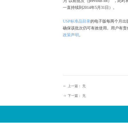
为“以前批次（previous lot
一直持续到2014年5月31日）。
USP
标准品目录
的电子版每两个月出
确保该批次仍可有效使用。用户有责
政策声明
。
上一篇：
无
ꂃ
下一篇：
无
ꁹ