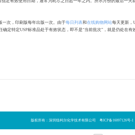
）”，此时将指定有效使用日期，通常为耗尽之日起一年之内。所示月份的最后一天就
版一次，印刷版每年出版一次。由于
每日列表
和
在线购物网站
每天更新，
任确定特定
USP
标准品处于有效状态，即不是
“
当前批次
”
，就是仍处在有
版权所有：深圳纽柯尔化学技术有限公司 粤ICP备16097126号-1