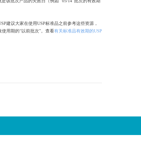
是该批次产品的失效日（例如 "05/14"批次的有效期
USP
建议大家在使用
USP
标准品之前参考这些资源，
效使用期的
“
以前批次
”
。查看
有关标准品有效期的
USP